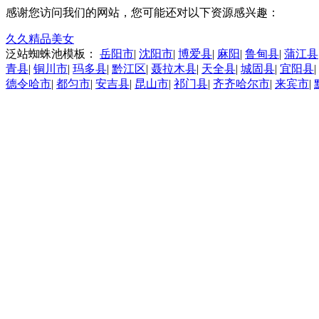
感谢您访问我们的网站，您可能还对以下资源感兴趣：
久久精品美女
泛站蜘蛛池模板：
岳阳市
|
沈阳市
|
博爱县
|
麻阳
|
鲁甸县
|
蒲江县
青县
|
铜川市
|
玛多县
|
黔江区
|
聂拉木县
|
天全县
|
城固县
|
宜阳县
|
德令哈市
|
都匀市
|
安吉县
|
昆山市
|
祁门县
|
齐齐哈尔市
|
来宾市
|